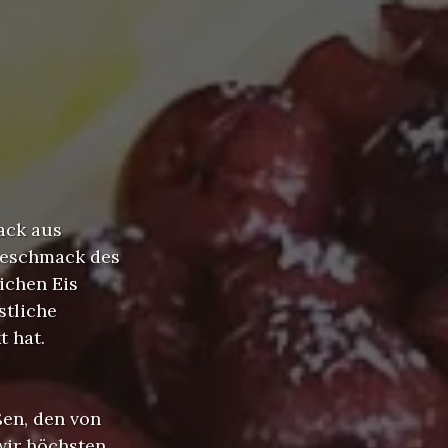
ack aus
Geschmack des
ichen Eis
stliche
t hat.
en, den von
wir höchsten