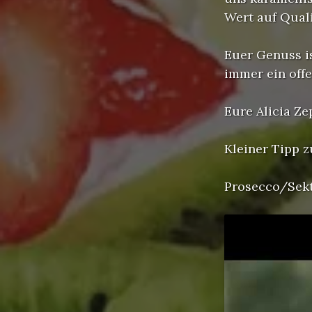
Wert auf Quali
Euer Genuss is
immer ein offe
Eure Alicia Z
Kleiner Tipp 
Prosecco/Sekt