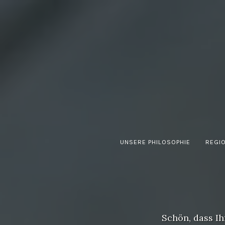
Zum
Inhalt
springen
Kuchen | Eis | Genuss
UNSERE PHILOSOPHIE
REGI
Schön, dass I